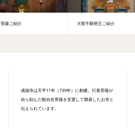
音菩薩ご紹介
大聖不動明王ご紹介
成福寺は天平11年（739年）に創建。行基菩薩が
自ら刻んだ観自在菩薩を安置して開基したお寺と
伝えられています。