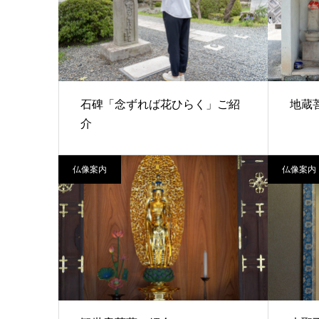
石碑「念ずれば花ひらく」ご紹
地蔵
介
仏像案内
仏像案内